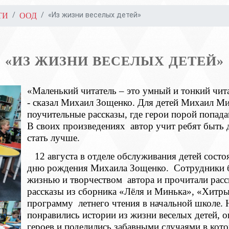
«Из жизни веселых детей»
ТИ
ООД
«ИЗ ЖИЗНИ ВЕСЕЛЫХ ДЕТЕЙ»
«Маленький читатель – это умный и тонкий чит
- сказал Михаил Зощенко. Для детей Михаил Ми
поучительные рассказы, где герои порой попад
В своих произведениях автор учит ребят быть 
стать лучше.
12 августа в отделе обслуживания детей состоя
дню рождения Михаила Зощенко. Сотрудники б
жизнью и творчеством автора и прочитали рас
рассказы из сборника «Лёля и Минька», «Хитр
программу летнего чтения в начальной школе.
понравились истории из жизни веселых детей, о
героев и поделились забавными случаями в кото