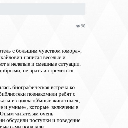
98
атель с большим чувством юмора»,
хайлович написал веселые и
ают в нелепые и смешные ситуации.
добрыми, не врать и стремиться
лась биографическая встреча ко
иблиотеки познакомили ребят с
сказы из цикла «Умные животные»,
ые и умные», которые включены в
 Юным читателям очень
ни обсудили поступки и поведение
рые сами попадали.