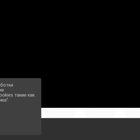
аботки
ие
okies такие как
ика".