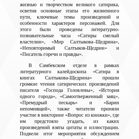
жизнью и творчеством великого сатирика,
осветив основные этапы его жизненного
пути, ключевые темы произведений и
особенности характеров персонажей. Для
этого были проведены литературно-
познавательные часы «Сатиры смелый
властелин», «Мир Салтыкова–Щедрина»,
«Неповторимый Салтыков-Щедрин» и
«Писатель горечи и правды».
В Самбекском отделе в рамках
литературного калейдоскопа «Сатира в
книгах Салтыкова-Щедрина» прошли
громкие чтения сатирических произведений
писателя «Господа Головлевы», «История
одного города», «Самоотверженный заяц»,
«Премудрый пескарь» и «Барин
непомнящий», также читатели приняли
участие в викторине «Вопрос из книжки», где
им предстояло угадать, из каких
произведений взяты цитаты и иллюстрации.
Подвели итог мероприятия обсуждением