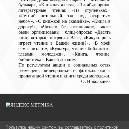
бульвар», «Книжная аллея», «Читай-дворик»,
литературные чтения: «На ступеньках»,
«Летний читальный зал под открытым
небом», «С книжкой на скамейке», «Книга в
дорогу!», «Читаем без остановки», также
были организованы блиц-опросы: «Десять
книг, которые потрясли Вас», «Какую роль
играет чтение в Вашей жизни?», «В моей
семье читают», «Культура, чтение, библиотека
глазами молодежи», «Книга, чтение,
библиотека в Вашей жизни».
По результатам акции в социальных сетях
размещены видеоролики и фотоколлажи с
пропагандой чтения и книги среди молодежи.
О. Никольцева
2026 Г. BIBNEKLIN.RU
Пользуясь нашим сайтом, вы соглашаетесь с политикой
ВХОД